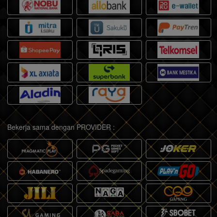
Bekerja sama dengan PROVIDER :