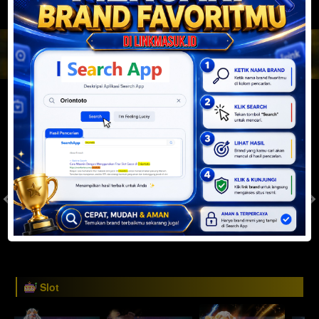
JACKPOT PROGRESIF
IDR
2,904,257,309.55
Togel
SYDNEYPOOLS 1 PRIZE
SYDNEYLOTTO 1 PRIZE
( Setiap Hari )
( Setiap Hari )
Minggu
Minggu
8
0
8
2
3
7
6
09/08/2026
09/08/2026
Tutup: 13:30 | Buka: 13:55
Tutup: 13:45 | Buka: 13:50
Slot