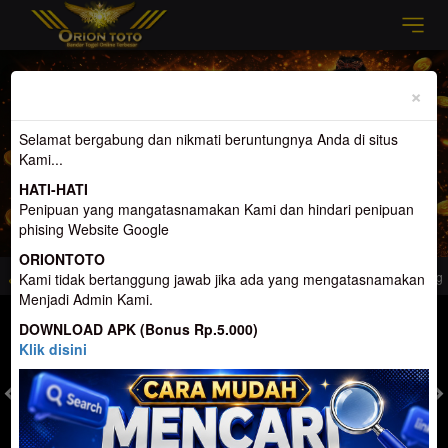
Previous
Nex
×
Selamat bergabung dan nikmati beruntungnya Anda di situs
Kami...
HATI-HATI
Penipuan yang mangatasnamakan Kami dan hindari penipuan
phising Website Google
ORIONTOTO
 Penyedia Konsep Togel 3Prize Terpercaya di Indonesia
Selamat Datang Di Ori
Kami tidak bertanggung jawab jika ada yang mengatasnamakan
Menjadi Admin Kami.
MASUK
DAFTAR
DOWNLOAD APK (Bonus Rp.5.000)
Klik disini
TOGEL
SLOT
LIVE CASINO
SPORT
SABUNG AYAM
TEM